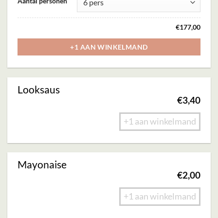
Aantal personen
product
heeft
€
177,00
meerdere
variaties.
+1 AAN WINKELMAND
Deze
optie
Looksaus
kan
€
3,40
gekozen
worden
+1 aan winkelmand
op
de
productpagina
Mayonaise
€
2,00
+1 aan winkelmand