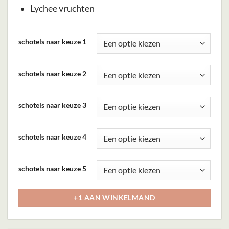
Lychee vruchten
Dit
schotels naar keuze 1
product
heeft
schotels naar keuze 2
meerdere
variaties.
Deze
schotels naar keuze 3
optie
kan
schotels naar keuze 4
gekozen
worden
schotels naar keuze 5
op
de
+1 AAN WINKELMAND
productpagina