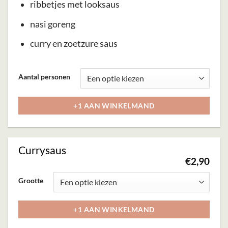
ribbetjes met looksaus
nasi goreng
curry en zoetzure saus
Dit
Aantal personen
product
heeft
+1 AAN WINKELMAND
meerdere
variaties.
Deze
Currysaus
optie
€
2,90
kan
Dit
Grootte
gekozen
product
worden
heeft
+1 AAN WINKELMAND
op
meerdere
de