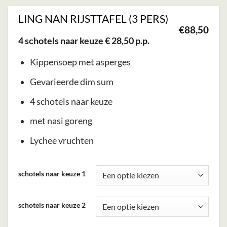
worden
op
LING NAN RIJSTTAFEL (3 PERS)
€
88,50
de
4 schotels naar keuze € 28,50 p.p.
productpagina
Kippensoep met asperges
Gevarieerde dim sum
4 schotels naar keuze
met nasi goreng
Lychee vruchten
Dit
schotels naar keuze 1
product
heeft
schotels naar keuze 2
meerdere
variaties.