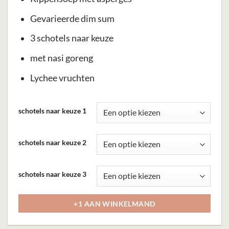
Gevarieerde dim sum
3 schotels naar keuze
met nasi goreng
Lychee vruchten
Dit
schotels naar keuze 1
product
heeft
schotels naar keuze 2
meerdere
variaties.
Deze
schotels naar keuze 3
optie
kan
+1 AAN WINKELMAND
gekozen