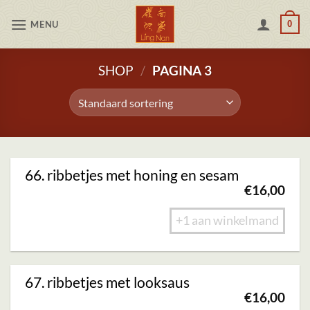
Skip
MENU
0
to
content
SHOP
/
PAGINA 3
66. ribbetjes met honing en sesam
€
16,00
+1 aan winkelmand
67. ribbetjes met looksaus
€
16,00