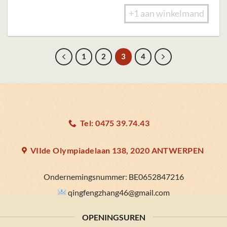
+1 aan winkelmand
1
2
3
4
Tel: 0475 39.74.43
VIIde Olympiadelaan 138, 2020 ANTWERPEN
Ondernemingsnummer:
BE0652847216
qingfengzhang46@gmail.com
OPENINGSUREN