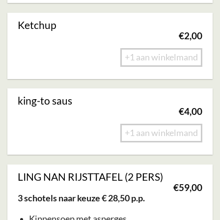
variaties.
productpagina
Deze
Ketchup
optie
€
2,00
kan
gekozen
+1 aan winkelmand
worden
op
de
king-to saus
€
4,00
productpagina
+1 aan winkelmand
LING NAN RIJSTTAFEL (2 PERS)
€
59,00
3 schotels naar keuze € 28,50 p.p.
Kippensoep met asperges