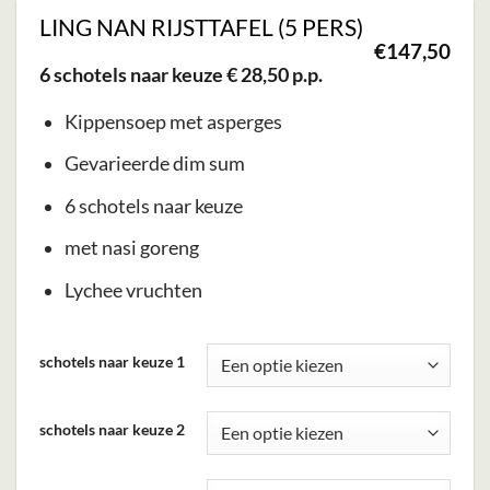
LING NAN RIJSTTAFEL (5 PERS)
€
147,50
6 schotels naar keuze € 28,50 p.p.
Kippensoep met asperges
Gevarieerde dim sum
6 schotels naar keuze
met nasi goreng
Lychee vruchten
Dit
schotels naar keuze 1
product
heeft
schotels naar keuze 2
meerdere
variaties.