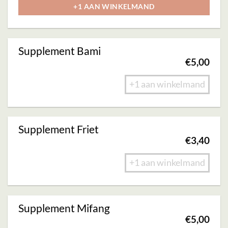
+1 AAN WINKELMAND
meerdere
variaties.
Deze
Supplement Bami
optie
€
5,00
kan
gekozen
+1 aan winkelmand
worden
op
de
Supplement Friet
€
3,40
productpagina
+1 aan winkelmand
Supplement Mifang
€
5,00