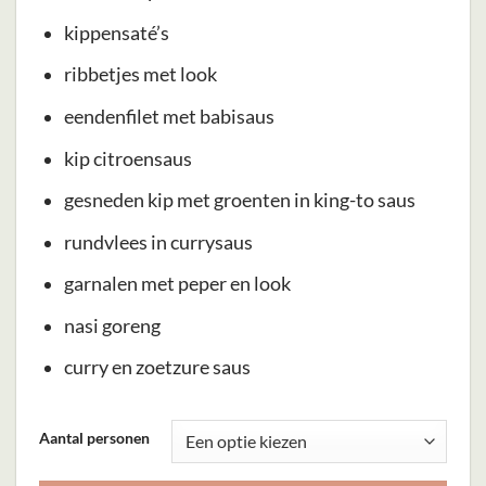
kippensaté’s
ribbetjes met look
eendenfilet met babisaus
kip citroensaus
gesneden kip met groenten in king-to saus
rundvlees in currysaus
garnalen met peper en look
nasi goreng
curry en zoetzure saus
Dit
Aantal personen
product
heeft