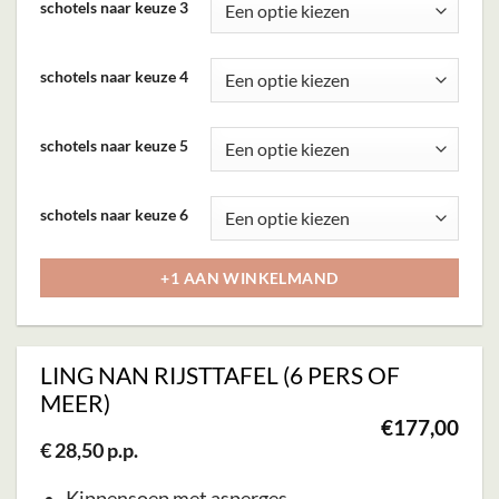
Deze
schotels naar keuze 3
optie
kan
schotels naar keuze 4
gekozen
worden
schotels naar keuze 5
op
de
schotels naar keuze 6
productpagina
+1 AAN WINKELMAND
LING NAN RIJSTTAFEL (6 PERS OF
MEER)
€
177,00
€ 28,50 p.p.
Kippensoep met asperges