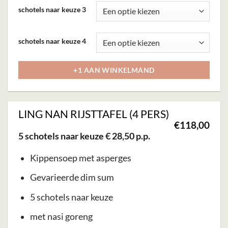
Deze
schotels naar keuze 3
optie
kan
schotels naar keuze 4
gekozen
worden
+1 AAN WINKELMAND
op
de
productpagina
LING NAN RIJSTTAFEL (4 PERS)
€
118,00
5 schotels naar keuze € 28,50 p.p.
Kippensoep met asperges
Gevarieerde dim sum
5 schotels naar keuze
met nasi goreng