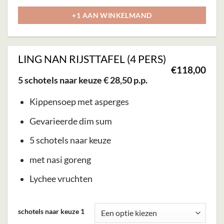
worden
+1 AAN WINKELMAND
op
de
productpagina
LING NAN RIJSTTAFEL (4 PERS)
€
118,00
5 schotels naar keuze € 28,50 p.p.
Kippensoep met asperges
Gevarieerde dim sum
5 schotels naar keuze
met nasi goreng
Lychee vruchten
Dit
schotels naar keuze 1
product