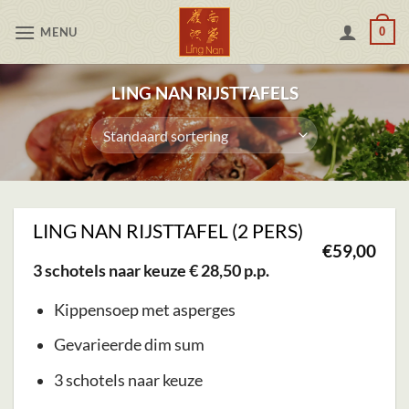
Skip
MENU
0
to
content
LING NAN RIJSTTAFELS
LING NAN RIJSTTAFEL (2 PERS)
€
59,00
3 schotels naar keuze € 28,50 p.p.
Kippensoep met asperges
Gevarieerde dim sum
3 schotels naar keuze