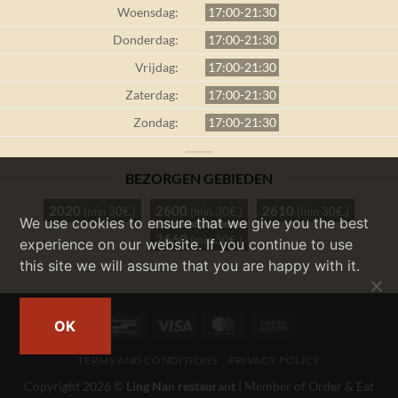
Woensdag:
17:00-21:30
Donderdag:
17:00-21:30
Vrijdag:
17:00-21:30
Zaterdag:
17:00-21:30
Zondag:
17:00-21:30
BEZORGEN GEBIEDEN
2020
2600
2610
(min 30€,)
(min 30€,)
(min 30€,)
We use cookies to ensure that we give you the best
2660
(min 30€,)
experience on our website. If you continue to use
this site we will assume that you are happy with it.
Bancontact
Visa
MasterCard
Cash
OK
On
TERMS AND CONDITIONS
PRIVACY POLICY
Delivery
Copyright 2026 ©
Ling Nan restaurant
| Member of
Order & Eat