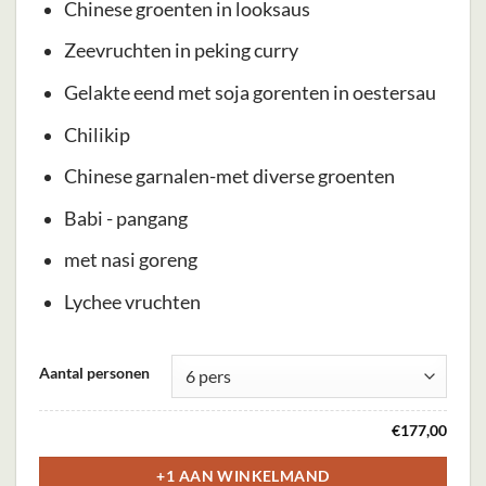
Chinese groenten in looksaus
Zeevruchten in peking curry
Gelakte eend met soja gorenten in oestersau
Chilikip
Chinese garnalen-met diverse groenten
Babi - pangang
met nasi goreng
Lychee vruchten
Dit
Aantal personen
product
heeft
€
177,00
meerdere
variaties.
+1 AAN WINKELMAND