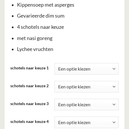
Kippensoep met asperges
Gevarieerde dim sum
4 schotels naar keuze
met nasi goreng
Lychee vruchten
Dit
schotels naar keuze 1
product
heeft
schotels naar keuze 2
meerdere
variaties.
Deze
schotels naar keuze 3
optie
kan
schotels naar keuze 4
gekozen