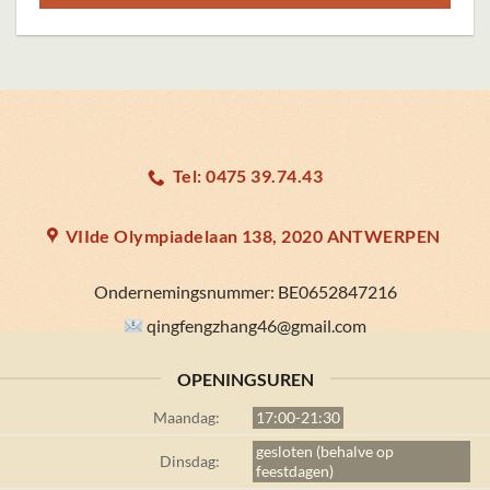
Deze
optie
kan
gekozen
worden
op
Tel: 0475 39.74.43
de
productpagina
VIIde Olympiadelaan 138, 2020 ANTWERPEN
Ondernemingsnummer:
BE0652847216
qingfengzhang46@gmail.com
OPENINGSUREN
Maandag:
17:00-21:30
gesloten (behalve op
Dinsdag:
feestdagen)