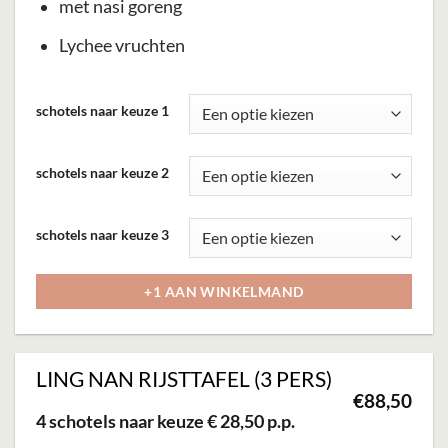
met nasi goreng
Lychee vruchten
Dit
schotels naar keuze 1
product
heeft
schotels naar keuze 2
meerdere
variaties.
Deze
schotels naar keuze 3
optie
kan
+1 AAN WINKELMAND
gekozen
worden
op
LING NAN RIJSTTAFEL (3 PERS)
€
88,50
de
4 schotels naar keuze € 28,50 p.p.
productpagina