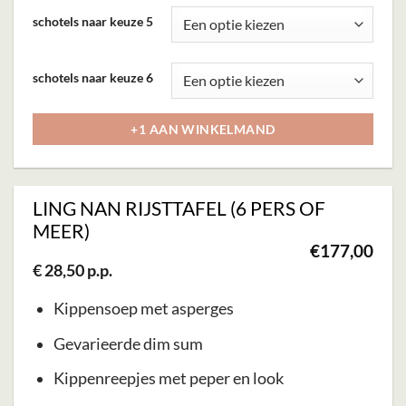
worden
schotels naar keuze 5
op
de
schotels naar keuze 6
productpagina
+1 AAN WINKELMAND
LING NAN RIJSTTAFEL (6 PERS OF
MEER)
€
177,00
€ 28,50 p.p.
Kippensoep met asperges
Gevarieerde dim sum
Kippenreepjes met peper en look