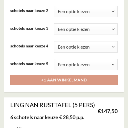
heeft
schotels naar keuze 2
meerdere
variaties.
Deze
schotels naar keuze 3
optie
kan
schotels naar keuze 4
gekozen
worden
schotels naar keuze 5
op
de
+1 AAN WINKELMAND
productpagina
LING NAN RIJSTTAFEL (5 PERS)
€
147,50
6 schotels naar keuze € 28,50 p.p.