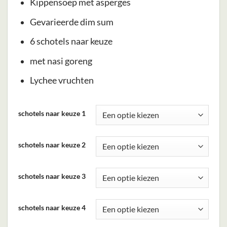
Kippensoep met asperges
Gevarieerde dim sum
6 schotels naar keuze
met nasi goreng
Lychee vruchten
Dit
schotels naar keuze 1
product
heeft
schotels naar keuze 2
meerdere
variaties.
Deze
schotels naar keuze 3
optie
kan
schotels naar keuze 4
gekozen