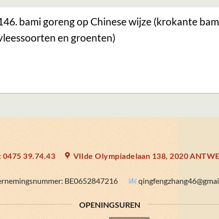
146. bami goreng op Chinese wijze (krokante bam
vleessoorten en groenten)
: 0475 39.74.43
VIIde Olympiadelaan 138, 2020 ANT
rnemingsnummer:
BE0652847216
qingfengzhang46@gmai
OPENINGSUREN