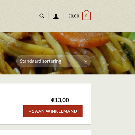
0
€
0,00
€
13,00
+1 AAN WINKELMAND