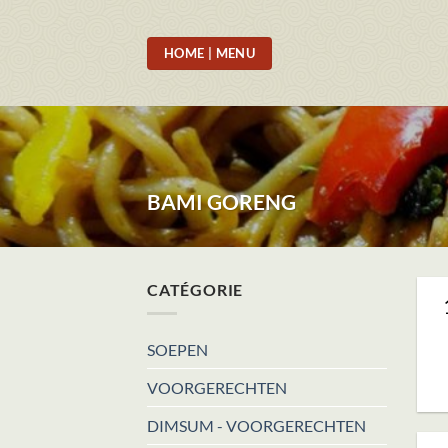
Skip
to
HOME | MENU
content
BAMI GORENG
CATÉGORIE
SOEPEN
VOORGERECHTEN
DIMSUM - VOORGERECHTEN