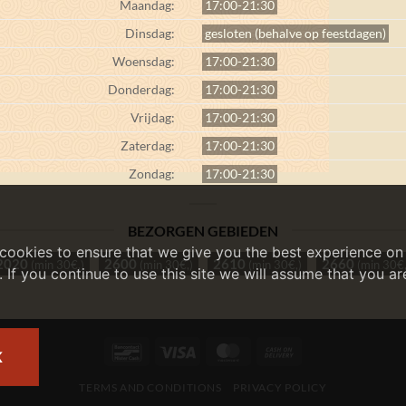
Maandag:
17:00-21:30
Dinsdag:
gesloten (behalve op feestdagen)
Woensdag:
17:00-21:30
Donderdag:
17:00-21:30
Vrijdag:
17:00-21:30
Zaterdag:
17:00-21:30
Zondag:
17:00-21:30
BEZORGEN GEBIEDEN
cookies to ensure that we give you the best experience on
2020
2600
2610
2660
(min 30€,)
(min 30€,)
(min 30€,)
(min 30€,
. If you continue to use this site we will assume that you a
Bancontact
Visa
MasterCard
Cash
K
On
TERMS AND CONDITIONS
PRIVACY POLICY
Delivery