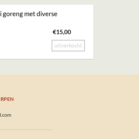
i goreng met diverse
€
15,00
uitverkocht
WERPEN
l.com