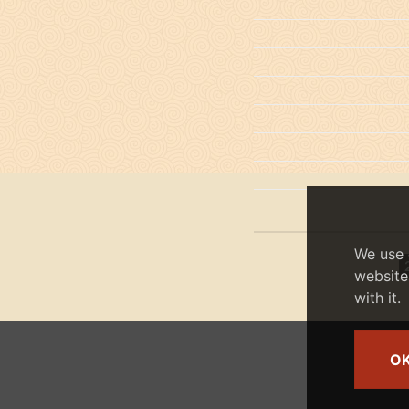
We use 
website
with it.
O