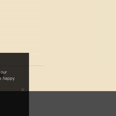
 our
)
re happy